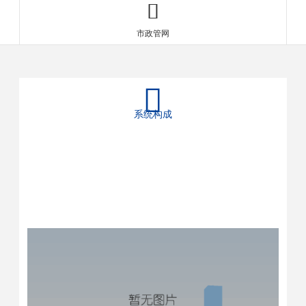

市政管网

系统构成
400-906-6668
电话 :