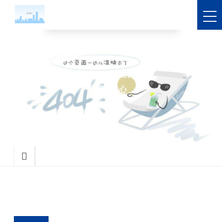
新闻中心-pa凯发真人
news center
新闻中心

