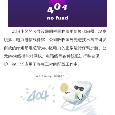
老旧小区的公共设施同样面临着更新换代问题
。
墙皮
脱落、电力电信线裸露
，
公司吸收国外先进技术自主研发
而成的
pp矩形电缆管为小区电力的正常运行保驾护航
。
公
元
pvc-u线槽能对网线、电话线
等
各种线缆进行整合保
护
，
被广泛应用于各项工程的配线工作中
。