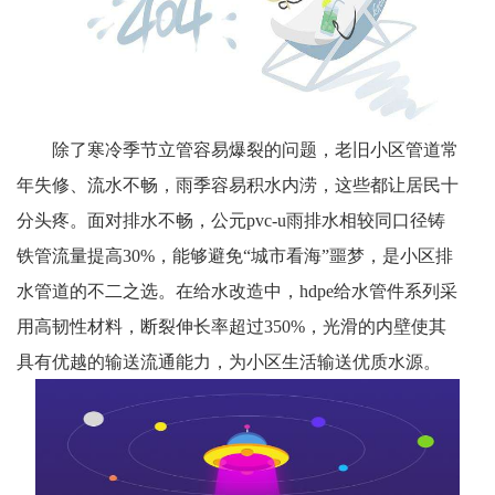
400-906-6668
电话 :
除了寒冷季节立管容易爆裂的问题，老旧小区管道常
地址 :
浙江省台州市黄岩经济开发区埭西路2号
年失修、流水不畅，雨季容易积水内涝，这些都让居民十


关注pa凯发真人
分头疼。面对排水不畅，公元
pvc-u雨排水相较同口径铸
铁管流量提高30%，能够避免“城市看海”噩梦，
是小区
排
水管道
的不二之选
。在给水改造中，
hdpe给水管件系列采
用高韧性材料，断裂伸长率超过350%，光滑的内壁使其
具有优越的输送流通能力，为小区生活输送优质水源。