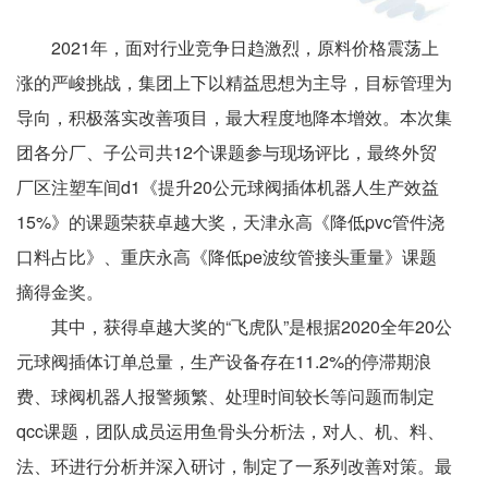
2021年，面对行业竞争日趋激烈，原料价格震荡上
涨的严峻挑战，集团上下以精益思想为主导，目标管理为
导向，积极落实改善项目，最大程度地降本增效。本次集
团各分厂、子公司共
12
个课题参与现场评比，最终外贸
厂区注塑车间
d1
《提升
20
公元球阀插体机器人生产效益
15%
》的课题荣获卓越大奖，天津永高《降低
pvc
管件浇
口料占比》、重庆永高《降低
pe
波纹管接头重量》课题
摘得金奖。
其中，获得卓越大奖的“飞虎队”是根据
2020
全年
20
公
元球阀插体订单总量，生产设备存在
11.2%
的停滞期浪
费、球阀机器人报警频繁、处理时间较长等问题而制定
qcc
课题，团队成员运用鱼骨头分析法，对人、机、料、
法、环进行分析并深入研讨，制定了一系列改善对策。最