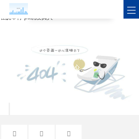
分享经验 pk成果 拓展思路 永高股份2021精益交流活动
在皖举行-pa凯发真人
news center
新闻中心



