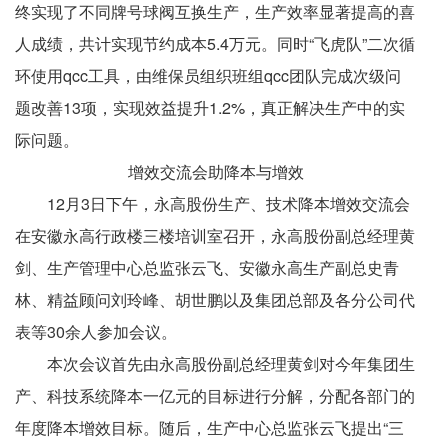
终实现了不同牌号球阀互换生产，生产效率显著提高的喜
人成绩，共计实现节约成本
5.4
万元。同时“飞虎队”二次循
环使用
qcc
工具，由维保员组织班组
qcc
团队完成次级问
题改善
13
项，实现效益提升
1.2%
，真正解决生产中的实
际问题。
增效交流会助降本与增效
400-906-6668
电话 :
12月
3
日下午，永高股份生产、技术降本增效交流会
地址 :
浙江省台州市黄岩经济开发区埭西路2号
在安徽永高行政楼三楼培训室召开，永高股份副总经理黄


关注pa凯发真人
剑、生产管理中心总监张云飞、安徽永高生产副总史青
林、精益顾问刘玲峰、胡世鹏以及集团总部及各分公司代
表等
30
余人参加会议。
本次会议首先由永高股份副总经理黄剑对今年集团生
产、科技系统降本一亿元的目标进行分解，分配各部门的
年度降本增效目标。随后，生产中心总监张云飞提出“三